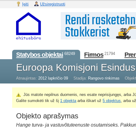
Įeiti
Užsiregistruoti
Statybos objektai
Firmos
Pre
68249
21794
Euroopa Komisjoni Esindus
Atnaujintas:
2012 lapkričio 09
Stadija:
Rangovo rinkimas
Objekt
Jūs matote nepilnus duomenis, nes esate neprisijungęs, arba Jū
Galite sumokėti tik už šį
1 objektą
arba iškart už
5 objektus
, arba u
Objekto aprašymas
Hange turva- ja vastuvõtuteenuste osutamiseks. Pakku