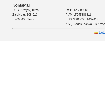
Kontaktai
UAB „Statybų birža“
Įm.k. 125588683
Žalgirio g. 108-210
PVM LT255886811
LT-09300 Vilnius
LT297290000011467617
AS „Citadele banka“ Lietuvos 
Liet