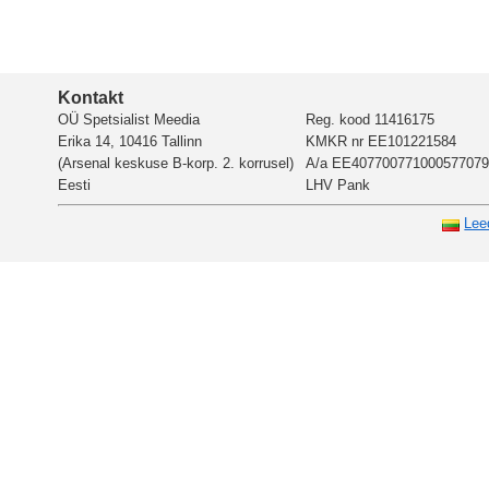
Kontakt
OÜ Spetsialist Meedia
Reg. kood 11416175
Erika 14, 10416 Tallinn
KMKR nr EE101221584
(Arsenal keskuse B-korp. 2. korrusel)
A/a EE407700771000577079
Eesti
LHV Pank
Lee