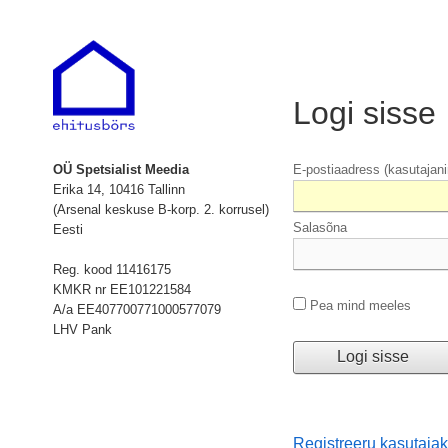
Logi sisse
OÜ Spetsialist Meedia
E-postiaadress (kasutajani
Erika 14, 10416 Tallinn
(Arsenal keskuse B-korp. 2. korrusel)
Salasõna
Eesti
Reg. kood 11416175
KMKR nr EE101221584
Pea mind meeles
A/a EE407700771000577079
LHV Pank
Registreeru kasutaja