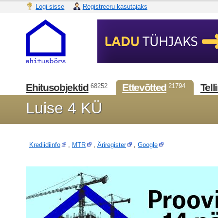
Logi sisse
Registreeru kasutajaks
Ehitusobjektid
Ettevõtted
Tell
68252
21794
Luise 4 KÜ
Krediidiinfo
,
MTR
,
Äriregister
,
Google