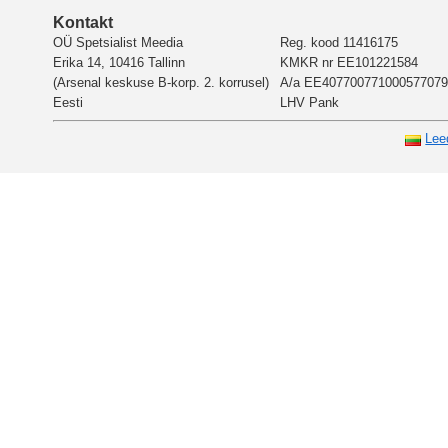
Kontakt
OÜ Spetsialist Meedia
Reg. kood 11416175
Erika 14, 10416 Tallinn
KMKR nr EE101221584
(Arsenal keskuse B-korp. 2. korrusel)
A/a EE407700771000577079
Eesti
LHV Pank
Lee