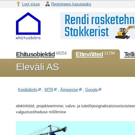
Logi sisse
Registreeru kasutajaks
Ehitusobjektid
Ettevõtted
Tell
68254
21794
Eleväli AS
Krediidiinfo
,
MTR
,
Äriregister
,
Google
elektritööd, projekteerimine; valve- ja tuletõrjesignalisatsioonisüst
valgustustiheduse mõõtmine