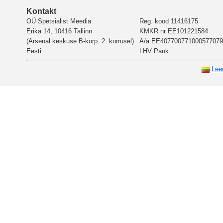
Kontakt
OÜ Spetsialist Meedia
Reg. kood 11416175
Erika 14, 10416 Tallinn
KMKR nr EE101221584
(Arsenal keskuse B-korp. 2. korrusel)
A/a EE407700771000577079
Eesti
LHV Pank
Lee