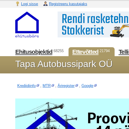
Logi sisse
Registreeru kasutajaks
Ehitusobjektid
Ettevõtted
Tell
68255
21794
Tapa Autobussipark OÜ
Krediidiinfo
,
MTR
,
Äriregister
,
Google