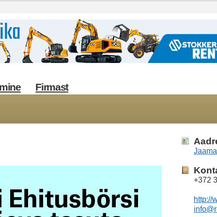
imine
Firmast
Aadr
Jaama
Kont
+372 
http://
info@r