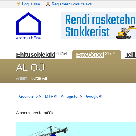
Logi sisse
Registreeru kasutajaks
Ehitusobjektid
Ettevõtted
Tell
68254
21794
AL OÜ
Ärinimi:
Nurga Äri
Krediidiinfo
,
MTR
,
Äriregister
,
Google
Aiandustarvete müük