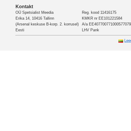
Kontakt
OÜ Spetsialist Meedia
Reg. kood 11416175
Erika 14, 10416 Tallinn
KMKR nr EE101221584
(Arsenal keskuse B-korp. 2. korrusel)
A/a EE407700771000577079
Eesti
LHV Pank
Lee