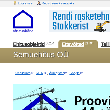
Logi sisse
Registreeru kasutajaks
Ehitusobjektid
Ettevõtted
Tell
68254
21794
Semuehitus OÜ
Krediidiinfo
,
MTR
,
Äriregister
,
Google