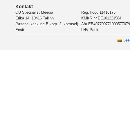
Kontakt
OÜ Spetsialist Meedia
Reg. kood 11416175
Erika 14, 10416 Tallinn
KMKR nr EE101221584
(Arsenal keskuse B-korp. 2. korrusel)
A/a EE407700771000577079
Eesti
LHV Pank
Lee