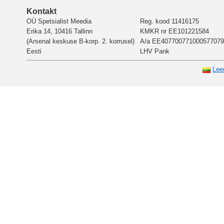
Kontakt
OÜ Spetsialist Meedia
Reg. kood 11416175
Erika 14, 10416 Tallinn
KMKR nr EE101221584
(Arsenal keskuse B-korp. 2. korrusel)
A/a EE407700771000577079
Eesti
LHV Pank
Lee