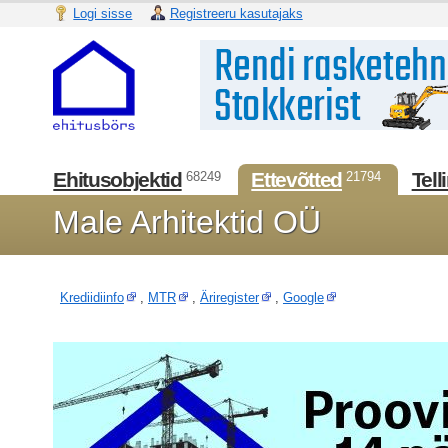
Logi sisse
Registreeru kasutajaks
Ehitusobjektid
Ettevõtted
Tell
68249
21794
Male Arhitektid OÜ
Krediidiinfo
,
MTR
,
Äriregister
,
Google