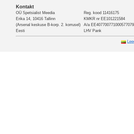
Kontakt
OÜ Spetsialist Meedia
Reg. kood 11416175
Erika 14, 10416 Tallinn
KMKR nr EE101221584
(Arsenal keskuse B-korp. 2. korrusel)
A/a EE407700771000577079
Eesti
LHV Pank
Lee