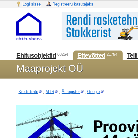
Logi sisse
Registreeru kasutajaks
Ehitusobjektid
Ettevõtted
Tell
68254
21794
Maaprojekt OÜ
Krediidiinfo
,
MTR
,
Äriregister
,
Google