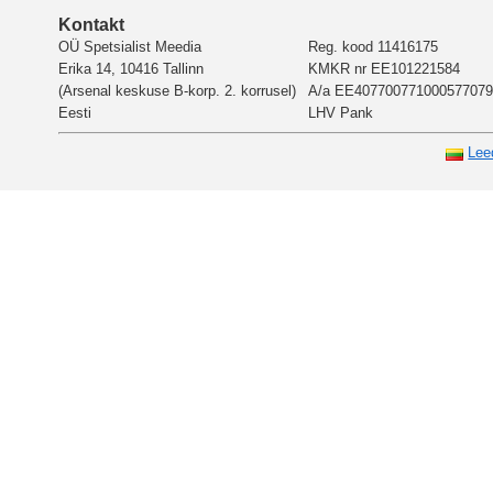
Kontakt
OÜ Spetsialist Meedia
Reg. kood 11416175
Erika 14, 10416 Tallinn
KMKR nr EE101221584
(Arsenal keskuse B-korp. 2. korrusel)
A/a EE407700771000577079
Eesti
LHV Pank
Lee