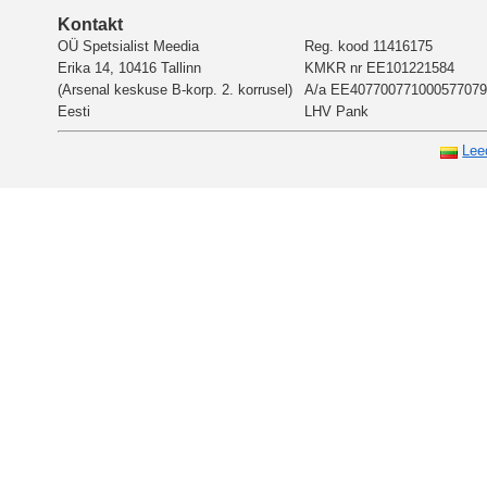
Kontakt
OÜ Spetsialist Meedia
Reg. kood 11416175
Erika 14, 10416 Tallinn
KMKR nr EE101221584
(Arsenal keskuse B-korp. 2. korrusel)
A/a EE407700771000577079
Eesti
LHV Pank
Lee