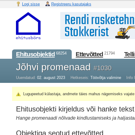
Logi sisse
Registreeru kasutajaks
Ehitusobjektid
Ettevõtted
Tell
68254
21794
Jõhvi promenaad
#1030
Uuendatud:
02. august 2023
Hetkeseis:
Töövõtja valimine
Info l
Lugupeetud külastaja, andmete täies mahus nägemiseks vajate 
Ehitusobjekti kirjeldus või hanke tekst
Hange promenaadi nõlvade kindlustamiseks ja haljasta
Objektiga seotud ettevõtted