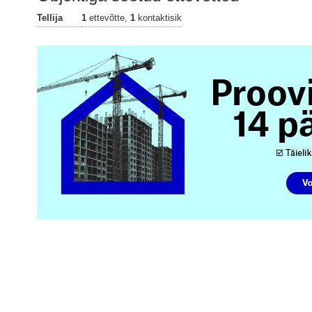
Tellija
1
ettevõtte,
1
kontaktisik