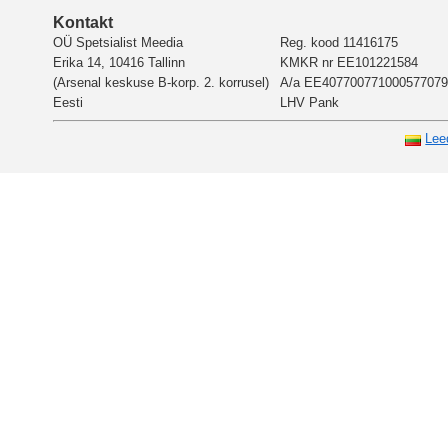
Kontakt
OÜ Spetsialist Meedia
Reg. kood 11416175
Erika 14, 10416 Tallinn
KMKR nr EE101221584
(Arsenal keskuse B-korp. 2. korrusel)
A/a EE407700771000577079
Eesti
LHV Pank
Lee