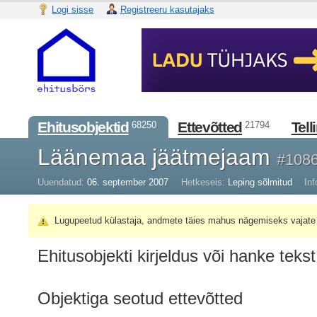
Logi sisse
Registreeru kasutajaks
Ehitusobjektid
Ettevõtted
Tell
68250
21794
Läänemaa jäätmejaam
#108
Uuendatud:
06. september 2007
Hetkeseis:
Leping sõlmitud
Inf
Lugupeetud külastaja, andmete täies mahus nägemiseks vajate 
Ehitusobjekti kirjeldus või hanke tekst
Objektiga seotud ettevõtted