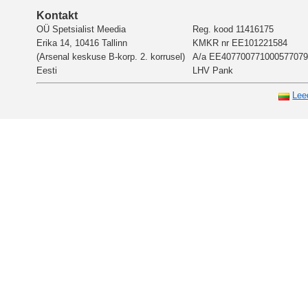
Kontakt
OÜ Spetsialist Meedia
Reg. kood 11416175
Erika 14, 10416 Tallinn
KMKR nr EE101221584
(Arsenal keskuse B-korp. 2. korrusel)
A/a EE407700771000577079
Eesti
LHV Pank
Lee