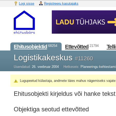
Logi sisse
Registreeru kasutajaks
Ehitusobjektid
Ettevõtted
Tell
68254
21794
Logistikakeskus
#11260
Uuendatud:
26. veebruar 2004
Hetkeseis:
Planeeringu kehtestam
Lugupeetud külastaja, andmete täies mahus nägemiseks vajate 
Ehitusobjekti kirjeldus või hanke tekst
Objektiga seotud ettevõtted