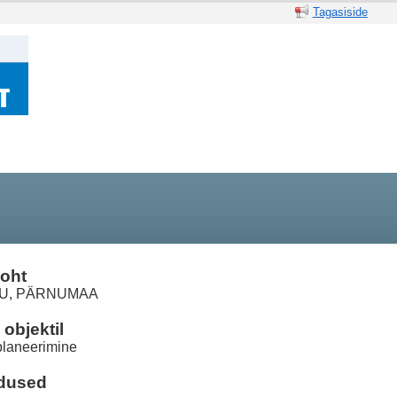
Tagasiside
oht
U, PÄRNUMAA
objektil
planeerimine
dused