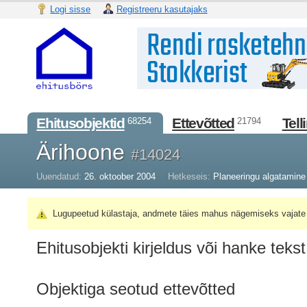
Logi sisse
Registreeru kasutajaks
Ehitusobjektid
Ettevõtted
Tell
68254
21794
Ärihoone
#14024
Uuendatud:
26. oktoober 2004
Hetkeseis:
Planeeringu algatamine
Lugupeetud külastaja, andmete täies mahus nägemiseks vajate 
Ehitusobjekti kirjeldus või hanke tekst
Objektiga seotud ettevõtted