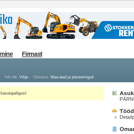
imine
Firmast
Info liik:
Vihje
Otstarve:
Maa-alad ja planeeringud
Asuk
kasutajaõigusi!
PÄRN
Tööd 
Detail
Oma