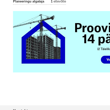
Planeeringu algataja
1
ettevõtte