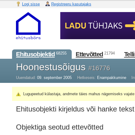
Logi sisse
Registreeru kasutajaks
Ehitusobjektid
Ettevõtted
Tell
68255
21794
Hoonestusõigus
#16776
Uuendatud:
09. september 2005
Hetkeseis:
Enampakkumine
In
Lugupeetud külastaja, andmete täies mahus nägemiseks vajate 
Ehitusobjekti kirjeldus või hanke tekst
Objektiga seotud ettevõtted