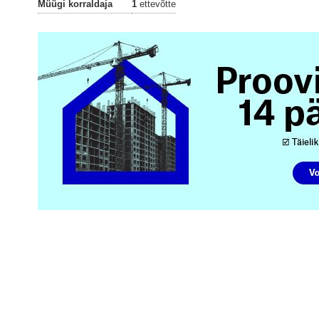
Müügi korraldaja
1
ettevõtte