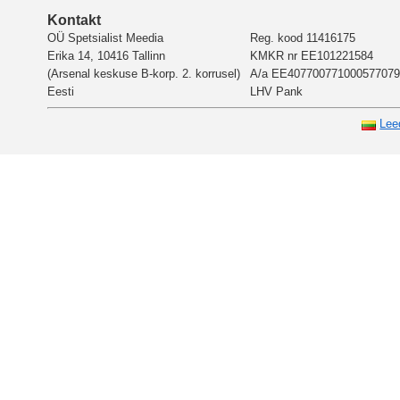
Kontakt
OÜ Spetsialist Meedia
Reg. kood 11416175
Erika 14, 10416 Tallinn
KMKR nr EE101221584
(Arsenal keskuse B-korp. 2. korrusel)
A/a EE407700771000577079
Eesti
LHV Pank
Lee