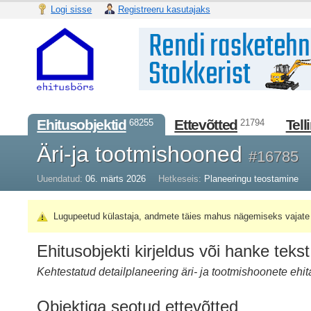
Logi sisse
Registreeru kasutajaks
Ehitusobjektid
Ettevõtted
Tell
68255
21794
Äri-ja tootmishooned
#16785
Uuendatud:
06. märts 2026
Hetkeseis:
Planeeringu teostamine
Lugupeetud külastaja, andmete täies mahus nägemiseks vajate 
Ehitusobjekti kirjeldus või hanke tekst
Kehtestatud detailplaneering äri- ja tootmishoonete ehi
Objektiga seotud ettevõtted