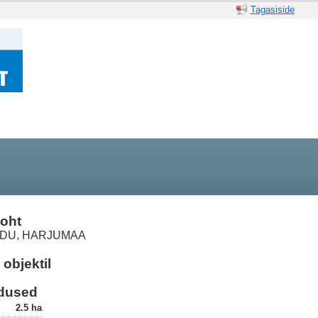
Tagasiside
oht
DU, HARJUMAA
objektil
dused
2.5 ha