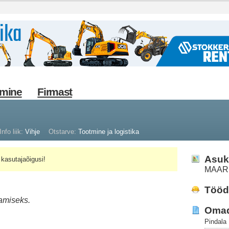
imine
Firmast
Info liik:
Vihje
Otstarve:
Tootmine ja logistika
Asuk
kasutajaõigusi!
MAAR
Tööd 
tamiseks.
Oma
Pindala