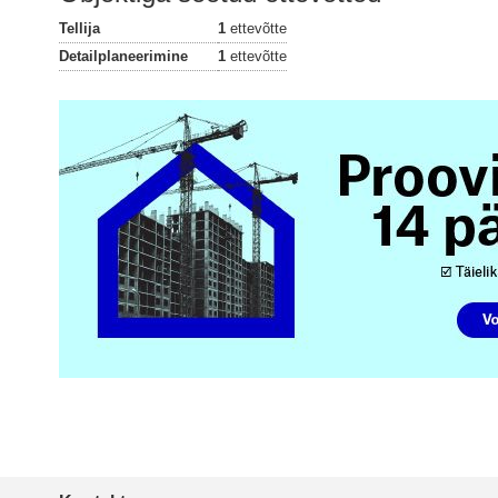
Tellija
1
ettevõtte
Detailplaneerimine
1
ettevõtte