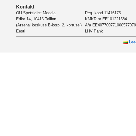
Kontakt
OÜ Spetsialist Meedia
Reg. kood 11416175
Erika 14, 10416 Tallinn
KMKR nr EE101221584
(Arsenal keskuse B-korp. 2. korrusel)
A/a EE407700771000577079
Eesti
LHV Pank
Lee