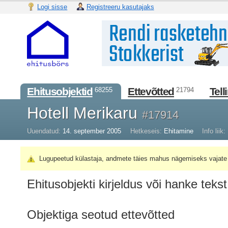
Logi sisse
Registreeru kasutajaks
Ehitusobjektid
Ettevõtted
Tell
68255
21794
Hotell Merikaru
#17914
Uuendatud:
14. september 2005
Hetkeseis:
Ehitamine
Info liik:
Lugupeetud külastaja, andmete täies mahus nägemiseks vajate 
Ehitusobjekti kirjeldus või hanke tekst
Objektiga seotud ettevõtted