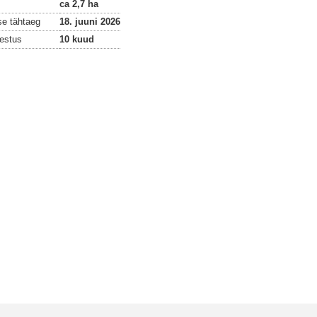
ca 2,7 ha
se tähtaeg
18. juuni 2026
estus
10 kuud