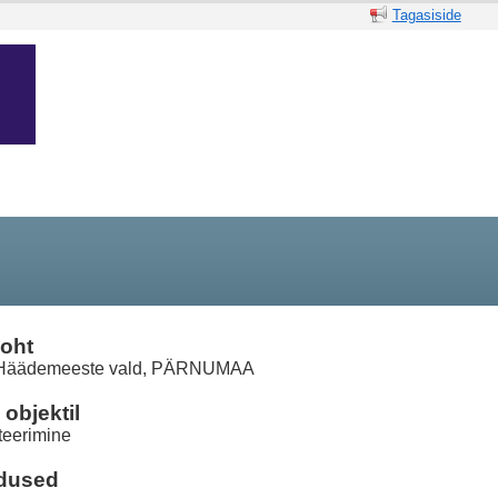
Tagasiside
oht
 Häädemeeste vald, PÄRNUMAA
objektil
teerimine
dused