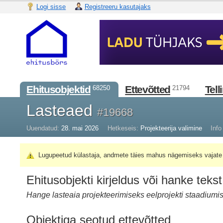
Logi sisse
Registreeru kasutajaks
Ehitusobjektid
Ettevõtted
Tell
68250
21794
Lasteaed
#19668
Uuendatud:
28. mai 2026
Hetkeseis:
Projekteerija valimine
Info 
Lugupeetud külastaja, andmete täies mahus nägemiseks vajate 
Ehitusobjekti kirjeldus või hanke tekst
Hange lasteaia projekteerimiseks eelprojekti staadiumis
Objektiga seotud ettevõtted