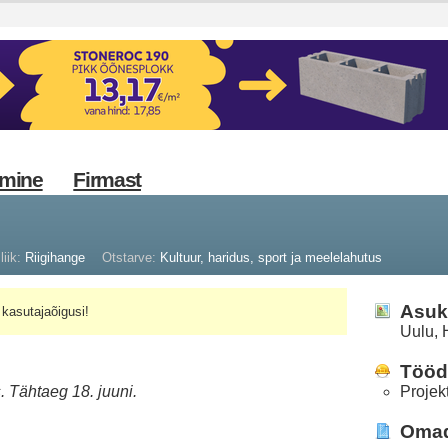
imine
Firmast
liik:
Riigihange
Otstarve:
Kultuur, haridus, sport ja meelelahutus
Asuk
kasutajaõigusi!
Uulu,
Tööd 
. Tähtaeg 18. juuni.
Projek
Oma