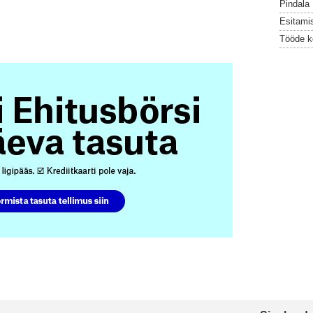
Pindala
Esitami
Tööde k