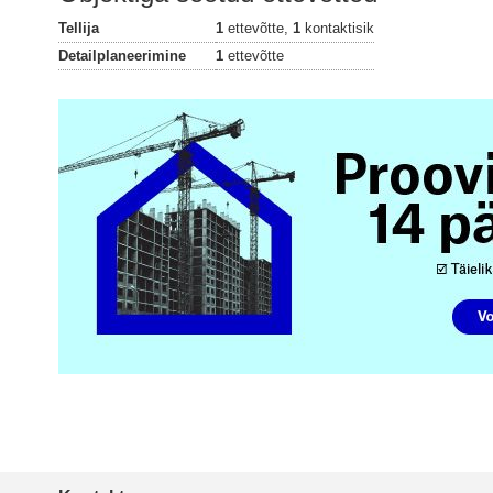
Tellija
1
ettevõtte,
1
kontaktisik
Detailplaneerimine
1
ettevõtte