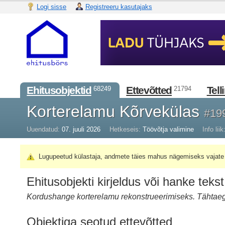
Logi sisse
Registreeru kasutajaks
Ehitusobjektid
Ettevõtted
Tell
68249
21794
Korterelamu Kõrvekülas
#19
Uuendatud:
07. juuli 2026
Hetkeseis:
Töövõtja valimine
Info liik
Lugupeetud külastaja, andmete täies mahus nägemiseks vajate 
Ehitusobjekti kirjeldus või hanke tekst
Kordushange korterelamu rekonstrueerimiseks. Tähtaeg
Objektiga seotud ettevõtted