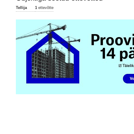
Tellija
1
ettevõtte