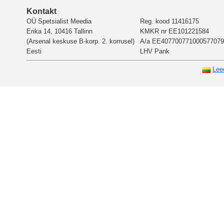
Kontakt
OÜ Spetsialist Meedia
Reg. kood 11416175
Erika 14, 10416 Tallinn
KMKR nr EE101221584
(Arsenal keskuse B-korp. 2. korrusel)
A/a EE407700771000577079
Eesti
LHV Pank
Lee