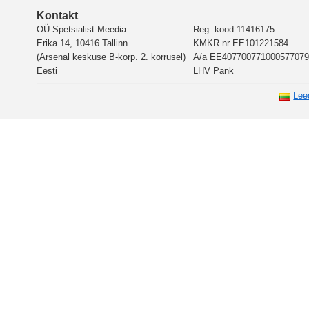
Kontakt
OÜ Spetsialist Meedia
Reg. kood 11416175
Erika 14, 10416 Tallinn
KMKR nr EE101221584
(Arsenal keskuse B-korp. 2. korrusel)
A/a EE407700771000577079
Eesti
LHV Pank
Lee