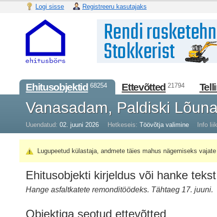
Logi sisse
Registreeru kasutajaks
Ehitusobjektid
Ettevõtted
Tell
68254
21794
Vanasadam, Paldiski Lõu
Uuendatud:
02. juuni 2026
Hetkeseis:
Töövõtja valimine
Info lii
Lugupeetud külastaja, andmete täies mahus nägemiseks vajate 
Ehitusobjekti kirjeldus või hanke tekst
Hange asfaltkatete remonditöödeks. Tähtaeg 17. juuni.
Objektiga seotud ettevõtted