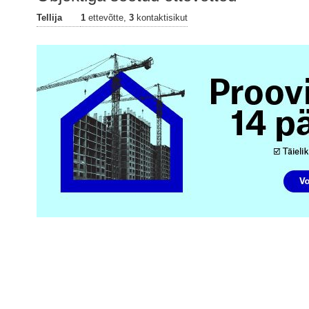
Tellija
1
ettevõtte,
3
kontaktisikut