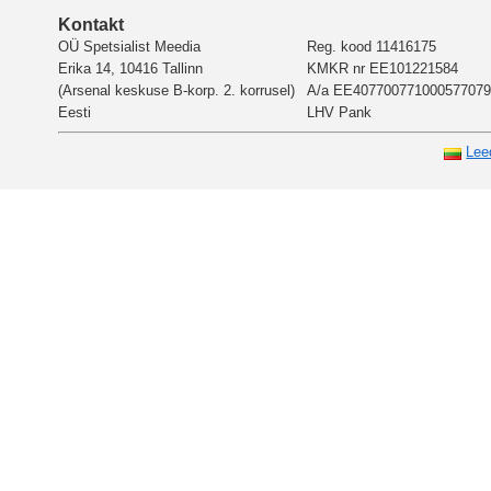
Kontakt
OÜ Spetsialist Meedia
Reg. kood 11416175
Erika 14, 10416 Tallinn
KMKR nr EE101221584
(Arsenal keskuse B-korp. 2. korrusel)
A/a EE407700771000577079
Eesti
LHV Pank
Lee