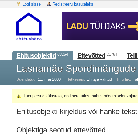
Logi sisse
Registreeru kasutajaks
Ehitusobjektid
Ettevõtted
Tell
68254
21794
Lasnamäe Spordimängude
Uuendatud:
11. mai 2000
Hetkeseis:
Ehitaja valitud
Info liik:
Fa
Lugupeetud külastaja, andmete täies mahus nägemiseks vajate 
Ehitusobjekti kirjeldus või hanke tekst
Objektiga seotud ettevõtted