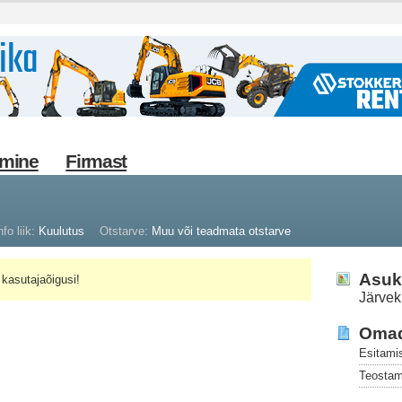
imine
Firmast
nfo liik:
Kuulutus
Otstarve:
Muu või teadmata otstarve
Asuk
kasutajaõigusi!
Järve
Oma
Esitami
Teostam