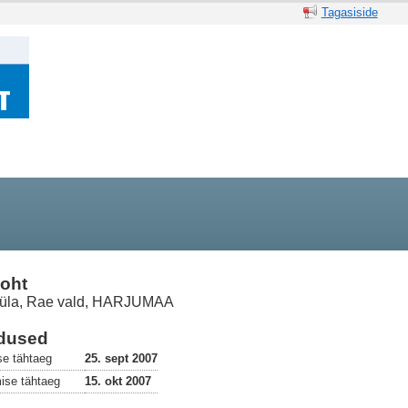
Tagasiside
oht
küla, Rae vald, HARJUMAA
dused
se tähtaeg
25. sept 2007
ise tähtaeg
15. okt 2007