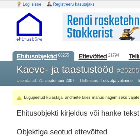
Logi sisse
Registreeru kasutajaks
Ehitusobjektid
Ettevõtted
Tell
68255
21794
Kaeve- ja taastustööd
#25255
Uuendatud:
21. september 2007
Hetkeseis:
Töövõtja valimine
I
Lugupeetud külastaja, andmete täies mahus nägemiseks vajate 
Ehitusobjekti kirjeldus või hanke tekst
Objektiga seotud ettevõtted