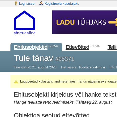
Logi sisse
Registreeru kasutajaks
Ehitusobjektid
Ettevõtted
Tell
68254
21794
Tule tänav
#25371
Uuendatud:
21. august 2023
Hetkeseis:
Töövõtja valimine
Info l
Lugupeetud külastaja, andmete täies mahus nägemiseks vajate 
Ehitusobjekti kirjeldus või hanke tekst
Hange teekatte renoveerimiseks. Tähtaeg 22. august.
Objektiga seotud ettevõtted