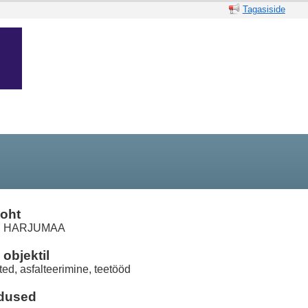
Tagasiside
oht
, HARJUMAA
objektil
ted, asfalteerimine, teetööd
dused