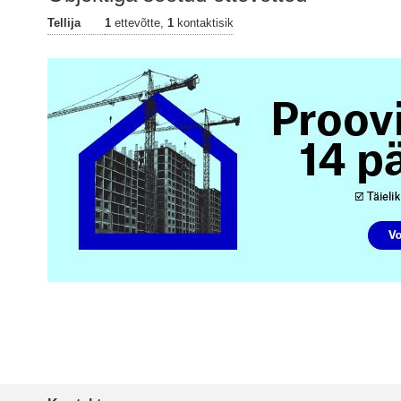
Tellija
1
ettevõtte,
1
kontaktisik