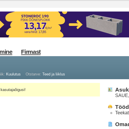
imine
Firmast
iik:
Kuulutus
Otstarve:
Teed ja liiklus
Asuk
kasutajaõigusi!
SAUE
Tööd 
Teekat
Oma