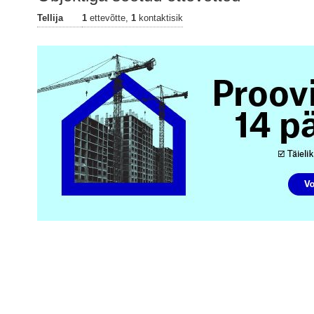
Tellija
1
ettevõtte,
1
kontaktisik