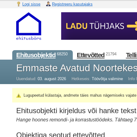
Logi sisse
Registreeru kasutajaks
Ehitusobjektid
Ettevõtted
Tell
68250
21794
Emmaste Avatud Noorteke
Uuendatud:
03. august 2026
Hetkeseis:
Töövõtja valimine
Info l
Lugupeetud külastaja, andmete täies mahus nägemiseks vajate 
Ehitusobjekti kirjeldus või hanke tekst
Hange hoones remondi- ja korrastustöödeks. Tähtaeg 7.
Objektiga seotud ettevõtted