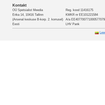
Kontakt
OÜ Spetsialist Meedia
Reg. kood 11416175
Erika 14, 10416 Tallinn
KMKR nr EE101221584
(Arsenal keskuse B-korp. 2. korrusel)
A/a EE407700771000577079
Eesti
LHV Pank
Lee