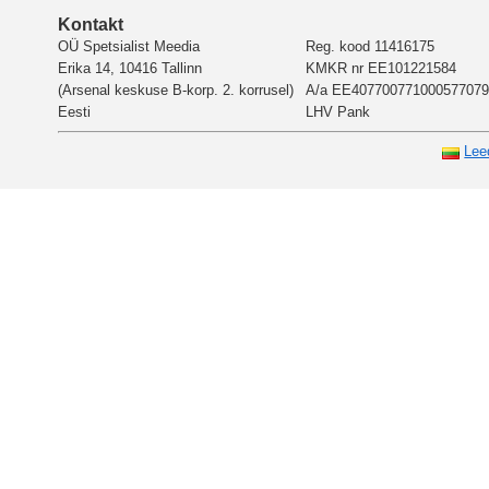
Kontakt
OÜ Spetsialist Meedia
Reg. kood 11416175
Erika 14, 10416 Tallinn
KMKR nr EE101221584
(Arsenal keskuse B-korp. 2. korrusel)
A/a EE407700771000577079
Eesti
LHV Pank
Lee