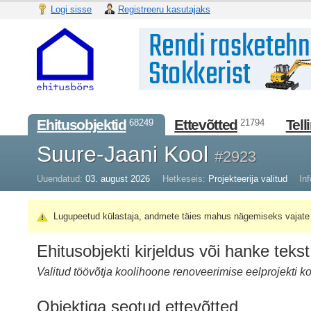
Logi sisse
Registreeru kasutajaks
Ehitusobjektid
Ettevõtted
Tell
68249
21794
Suure-Jaani Kool
#2923
Uuendatud:
03. august 2026
Hetkeseis:
Projekteerija valitud
Inf
Lugupeetud külastaja, andmete täies mahus nägemiseks vajate 
Ehitusobjekti kirjeldus või hanke tekst
Valitud töövõtja koolihoone renoveerimise eelprojekti k
Objektiga seotud ettevõtted