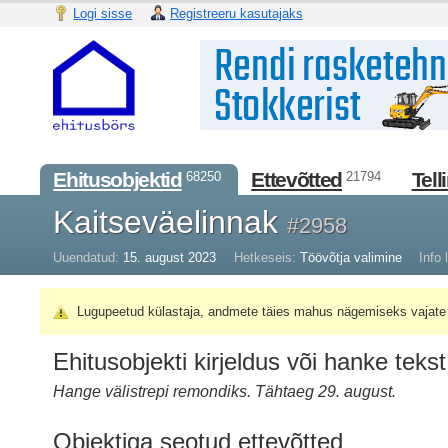
Logi sisse
Registreeru kasutajaks
Ehitusobjektid
Ettevõtted
Tell
68250
21794
Kaitseväelinnak
#2958
Uuendatud:
15. august 2023
Hetkeseis:
Töövõtja valimine
Info l
Lugupeetud külastaja, andmete täies mahus nägemiseks vajate 
Ehitusobjekti kirjeldus või hanke tekst
Hange välistrepi remondiks. Tähtaeg 29. august.
Objektiga seotud ettevõtted