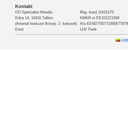
Kontakt
OÜ Spetsialist Meedia
Reg. kood 11416175
Erika 14, 10416 Tallinn
KMKR nr EE101221584
(Arsenal keskuse B-korp. 2. korrusel)
A/a EE407700771000577079
Eesti
LHV Pank
Lee