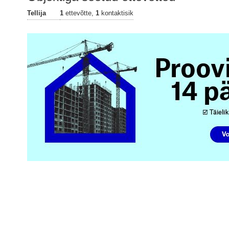
Tellija
1
ettevõtte,
1
kontaktisik