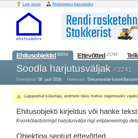
Logi sisse
Registreeru kasutajaks
Ehitusobjektid
Ettevõtted
Tell
68254
21794
Soodla harjutusväljak
#3241
Uuendatud:
08. juuli 2026
Hetkeseis:
Dokumentide kooskõlastam
Lugupeetud külastaja, andmete täies mahus nägemiseks vajate 
Ehitusobjekti kirjeldus või hanke tekst
Kooskõlastusringil harjutusvälja riigi eriplaneeringu d
Objektiga seotud ettevõtted