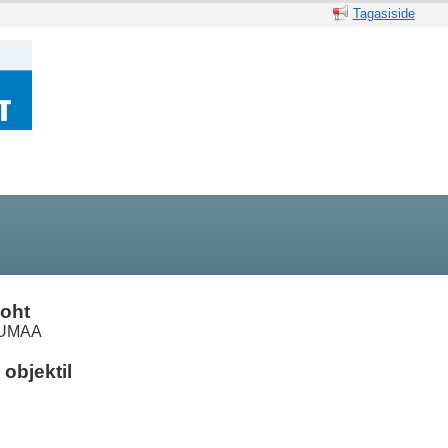
Tagasiside
oht
UMAA
objektil