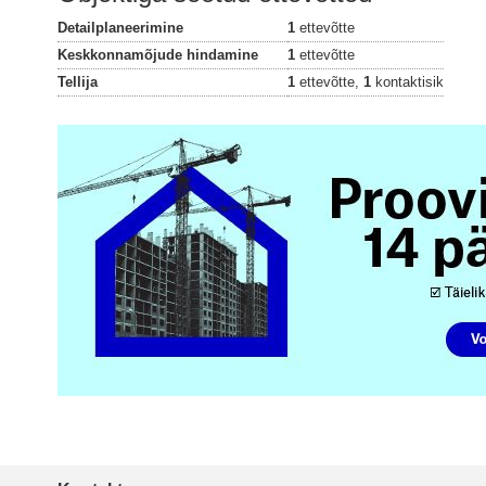
Detailplaneerimine
1
ettevõtte
Keskkonnamõjude hindamine
1
ettevõtte
Tellija
1
ettevõtte,
1
kontaktisik