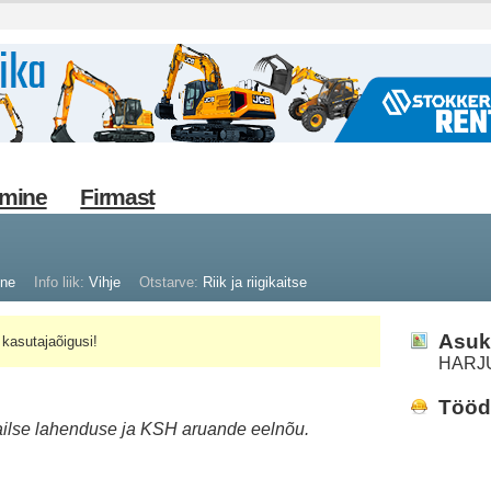
imine
Firmast
ine
Info liik:
Vihje
Otstarve:
Riik ja riigikaitse
Asuk
kasutajaõigusi!
HARJ
Tööd 
etailse lahenduse ja KSH aruande eelnõu.