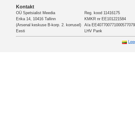
Kontakt
OÜ Spetsialist Meedia
Reg. kood 11416175
Erika 14, 10416 Tallinn
KMKR nr EE101221584
(Arsenal keskuse B-korp. 2. korrusel)
A/a EE407700771000577079
Eesti
LHV Pank
Lee