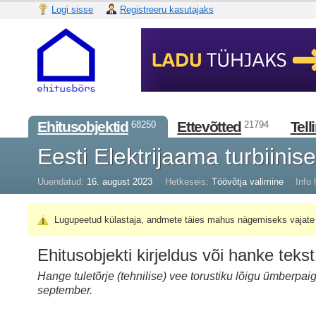
Logi sisse
Registreeru kasutajaks
Ehitusobjektid
Ettevõtted
Tell
68250
21794
Eesti Elektrijaama turbiinis
Uuendatud:
16. august 2023
Hetkeseis:
Töövõtja valimine
Info l
Lugupeetud külastaja, andmete täies mahus nägemiseks vajate 
Ehitusobjekti kirjeldus või hanke tekst
Hange tuletõrje (tehnilise) vee torustiku lõigu ümberpa
september.