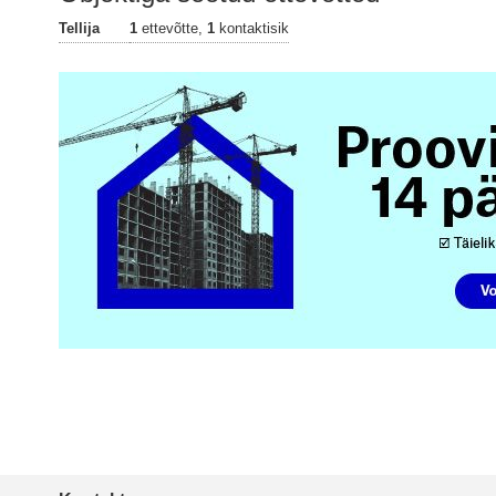
Tellija
1
ettevõtte,
1
kontaktisik