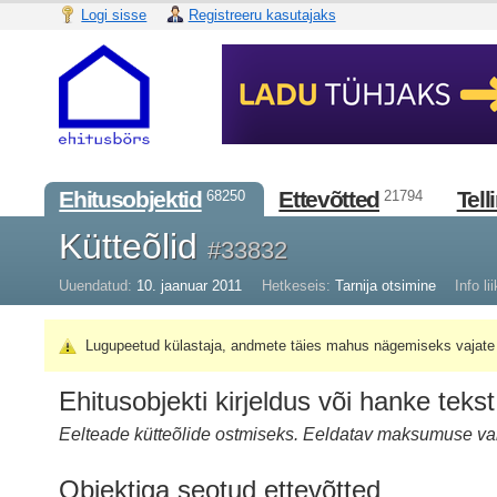
Logi sisse
Registreeru kasutajaks
Ehitusobjektid
Ettevõtted
Tell
68250
21794
Kütteõlid
#33832
Uuendatud:
10. jaanuar 2011
Hetkeseis:
Tarnija otsimine
Info lii
Lugupeetud külastaja, andmete täies mahus nägemiseks vajate 
Ehitusobjekti kirjeldus või hanke tekst
Eelteade kütteõlide ostmiseks. Eeldatav maksumuse va
Objektiga seotud ettevõtted