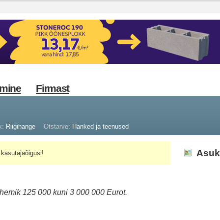
imine
Firmast
k:
Riigihange
Otstarve:
Hanked ja teenused
Asuk
kasutajaõigusi!
hemik 125 000 kuni 3 000 000 Eurot.