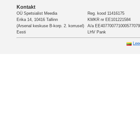
Kontakt
OÜ Spetsialist Meedia
Reg. kood 11416175
Erika 14, 10416 Tallinn
KMKR nr EE101221584
(Arsenal keskuse B-korp. 2. korrusel)
A/a EE407700771000577079
Eesti
LHV Pank
Lee