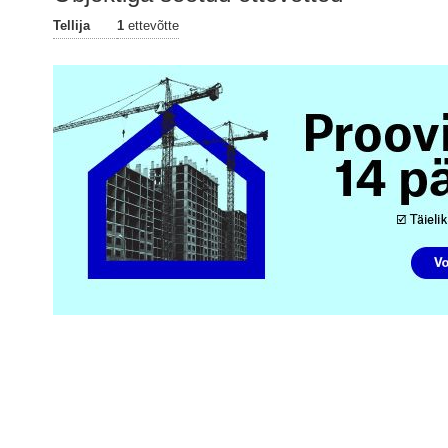
Tellija
1
ettevõtte