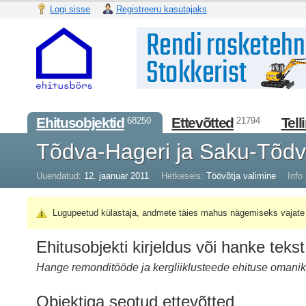
Logi sisse
Registreeru kasutajaks
Ehitusobjektid
Ettevõtted
Tell
68250
21794
Tõdva-Hageri ja Saku-Tõd
Uuendatud:
12. jaanuar 2011
Hetkeseis:
Töövõtja valimine
Info 
Lugupeetud külastaja, andmete täies mahus nägemiseks vajate 
Ehitusobjekti kirjeldus või hanke tekst
Hange remonditööde ja kergliiklusteede ehituse omanik
Objektiga seotud ettevõtted