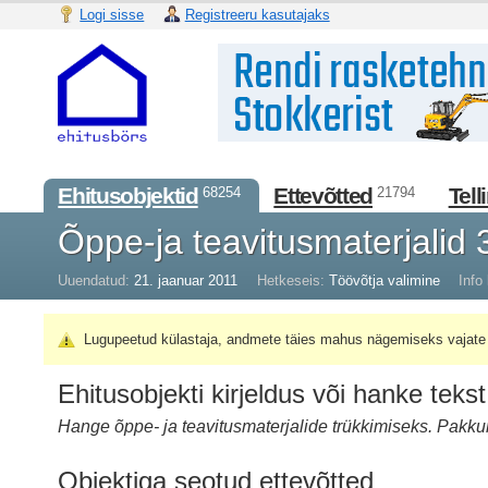
Logi sisse
Registreeru kasutajaks
Ehitusobjektid
Ettevõtted
Tell
68254
21794
Õppe-ja teavitusmaterjalid
Uuendatud:
21. jaanuar 2011
Hetkeseis:
Töövõtja valimine
Info 
Lugupeetud külastaja, andmete täies mahus nägemiseks vajate 
Ehitusobjekti kirjeldus või hanke tekst
Hange õppe- ja teavitusmaterjalide trükkimiseks. Pakk
Objektiga seotud ettevõtted