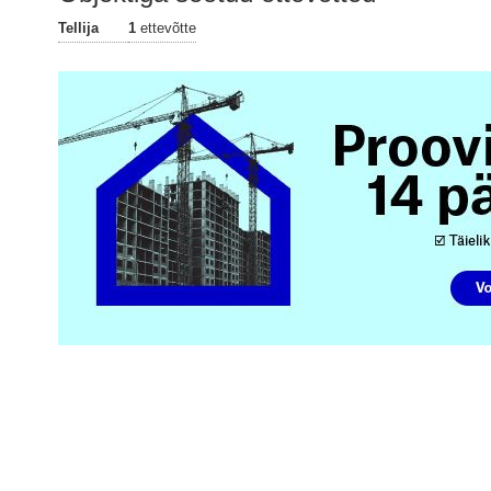
Tellija
1
ettevõtte