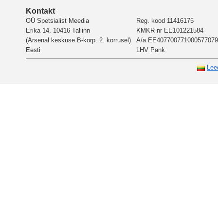
Kontakt
OÜ Spetsialist Meedia
Reg. kood 11416175
Erika 14, 10416 Tallinn
KMKR nr EE101221584
(Arsenal keskuse B-korp. 2. korrusel)
A/a EE407700771000577079
Eesti
LHV Pank
Lee