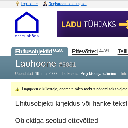
Logi sisse
Registreeru kasutajaks
Ehitusobjektid
Ettevõtted
Tell
68250
21794
Laohoone
#3831
Uuendatud:
19. mai 2000
Hetkeseis:
Projekteerija valimine
Info 
Lugupeetud külastaja, andmete täies mahus nägemiseks vajate 
Ehitusobjekti kirjeldus või hanke tekst
Objektiga seotud ettevõtted