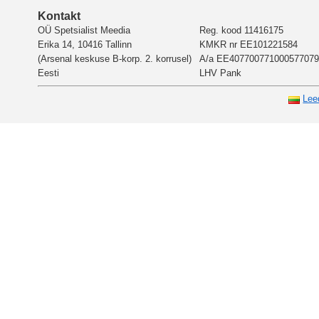
Kontakt
OÜ Spetsialist Meedia
Reg. kood 11416175
Erika 14, 10416 Tallinn
KMKR nr EE101221584
(Arsenal keskuse B-korp. 2. korrusel)
A/a EE407700771000577079
Eesti
LHV Pank
Lee