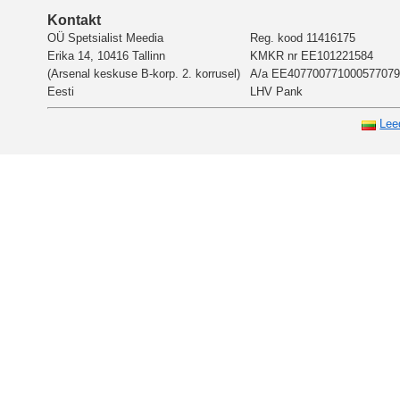
Kontakt
OÜ Spetsialist Meedia
Reg. kood 11416175
Erika 14, 10416 Tallinn
KMKR nr EE101221584
(Arsenal keskuse B-korp. 2. korrusel)
A/a EE407700771000577079
Eesti
LHV Pank
Lee