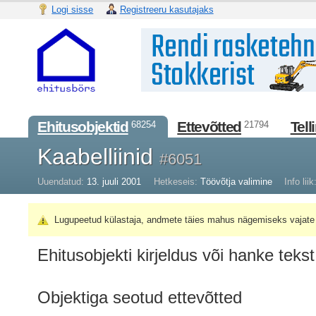
Logi sisse
Registreeru kasutajaks
Ehitusobjektid
Ettevõtted
Tell
68254
21794
Kaabelliinid
#6051
Uuendatud:
13. juuli 2001
Hetkeseis:
Töövõtja valimine
Info liik
Lugupeetud külastaja, andmete täies mahus nägemiseks vajate 
Ehitusobjekti kirjeldus või hanke tekst
Objektiga seotud ettevõtted