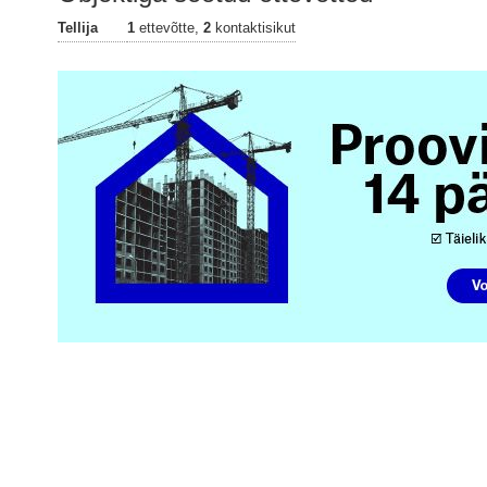
Tellija
1
ettevõtte,
2
kontaktisikut