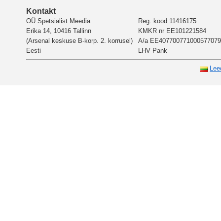
Kontakt
OÜ Spetsialist Meedia
Reg. kood 11416175
Erika 14, 10416 Tallinn
KMKR nr EE101221584
(Arsenal keskuse B-korp. 2. korrusel)
A/a EE407700771000577079
Eesti
LHV Pank
Lee