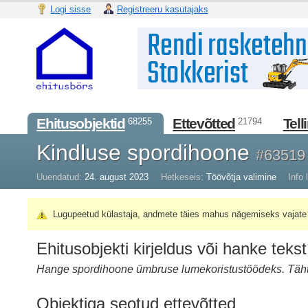
Logi sisse
Registreeru kasutajaks
Ehitusobjektid
Ettevõtted
Tell
68255
21794
Kindluse spordihoone
#63519
Uuendatud:
24. august 2023
Hetkeseis:
Töövõtja valimine
Info l
Lugupeetud külastaja, andmete täies mahus nägemiseks vajate 
Ehitusobjekti kirjeldus või hanke tekst
Hange spordihoone ümbruse lumekoristustöödeks. Täht
Objektiga seotud ettevõtted