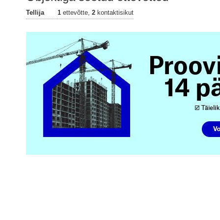
Tellija
1
ettevõtte,
2
kontaktisikut