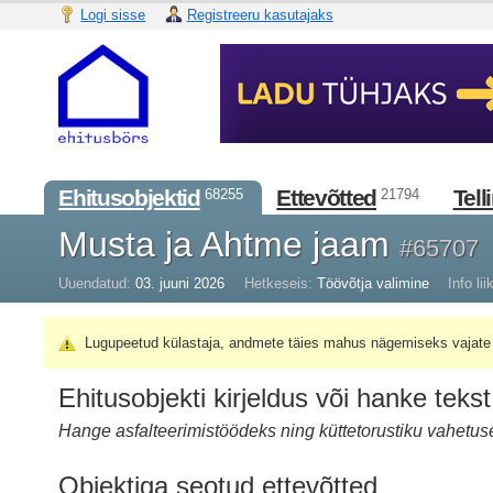
Logi sisse
Registreeru kasutajaks
Ehitusobjektid
Ettevõtted
Tell
68255
21794
Musta ja Ahtme jaam
#65707
Uuendatud:
03. juuni 2026
Hetkeseis:
Töövõtja valimine
Info lii
Lugupeetud külastaja, andmete täies mahus nägemiseks vajate 
Ehitusobjekti kirjeldus või hanke tekst
Hange asfalteerimistöödeks ning küttetorustiku vahetuse
Objektiga seotud ettevõtted