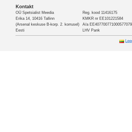
Kontakt
OÜ Spetsialist Meedia
Reg. kood 11416175
Erika 14, 10416 Tallinn
KMKR nr EE101221584
(Arsenal keskuse B-korp. 2. korrusel)
A/a EE407700771000577079
Eesti
LHV Pank
Lee