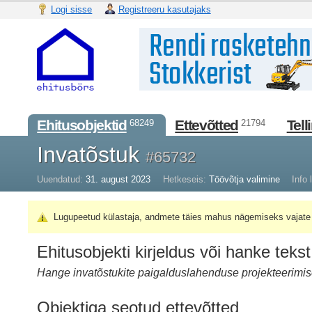
Logi sisse
Registreeru kasutajaks
Ehitusobjektid
Ettevõtted
Tell
68249
21794
Invatõstuk
#65732
Uuendatud:
31. august 2023
Hetkeseis:
Töövõtja valimine
Info l
Lugupeetud külastaja, andmete täies mahus nägemiseks vajate 
Ehitusobjekti kirjeldus või hanke tekst
Hange invatõstukite paigalduslahenduse projekteerimise
Objektiga seotud ettevõtted