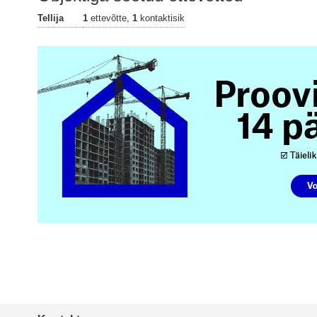
Tellija
1
ettevõtte,
1
kontaktisik