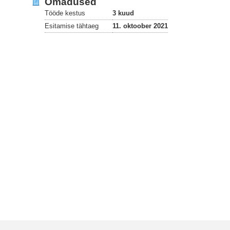
Omadused
Tööde kestus
3 kuud
Esitamise tähtaeg
11. oktoober 2021