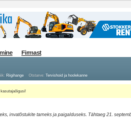
imine
Firmast
iik:
Riigihange
Otstarve:
Tervishoid ja hoolekanne
kasutajaõigusi!
ks, invatõstukite tarneks ja paigalduseks. Tähtaeg 21. septemb