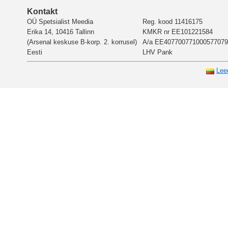
Kontakt
OÜ Spetsialist Meedia
Reg. kood 11416175
Erika 14, 10416 Tallinn
KMKR nr EE101221584
(Arsenal keskuse B-korp. 2. korrusel)
A/a EE407700771000577079
Eesti
LHV Pank
Lee