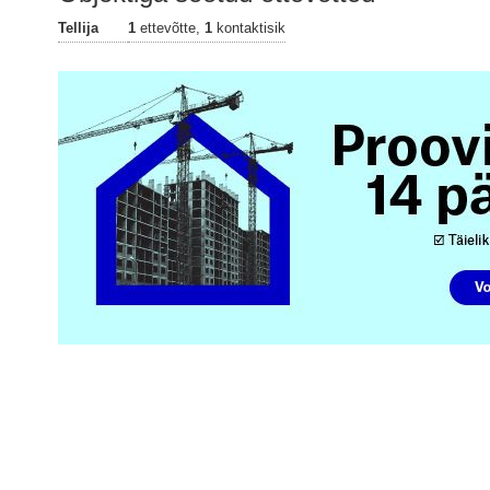
Tellija
1
ettevõtte,
1
kontaktisik