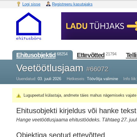
Logi sisse
Registreeru kasutajaks
Ehitusobjektid
Ettevõtted
Tell
68254
21794
Veetöötlusjaam
#66072
Uuendatud:
03. juuli 2026
Hetkeseis:
Töövõtja valimine
Info liik
Lugupeetud külastaja, andmete täies mahus nägemiseks vajate 
Ehitusobjekti kirjeldus või hanke tekst
Hange veetöötlusjaama ehitustöödeks. Tähtaeg 27. juul
Objektiga seotud ettevõtted