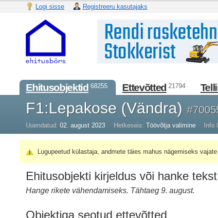
Logi sisse
Registreeru kasutajaks
Ehitusobjektid
Ettevõtted
Tell
68255
21794
F1:Lepakose (Vändra)
#7005
Uuendatud:
02. august 2023
Hetkeseis:
Töövõtja valimine
Info l
Lugupeetud külastaja, andmete täies mahus nägemiseks vajate 
Ehitusobjekti kirjeldus või hanke tekst
Hange rikete vähendamiseks. Tähtaeg 9. august.
Objektiga seotud ettevõtted