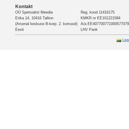
Kontakt
OÜ Spetsialist Meedia
Reg. kood 11416175
Erika 14, 10416 Tallinn
KMKR nr EE101221584
(Arsenal keskuse B-korp. 2. korrusel)
A/a EE407700771000577079
Eesti
LHV Pank
Lee