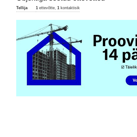
Tellija
1
ettevõtte,
1
kontaktisik