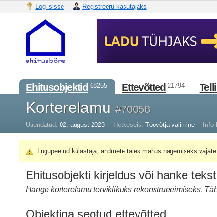
Logi sisse
Registreeru kasutajaks
Ehitusobjektid
Ettevõtted
Tell
68255
21794
Korterelamu
#70058
Uuendatud:
02. august 2023
Hetkeseis:
Töövõtja valimine
Info l
Lugupeetud külastaja, andmete täies mahus nägemiseks vajate 
Ehitusobjekti kirjeldus või hanke tekst
Hange korterelamu terviklikuks rekonstrueeimiseks. Täh
Objektiga seotud ettevõtted