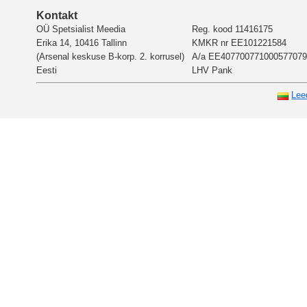
Kontakt
OÜ Spetsialist Meedia
Reg. kood 11416175
Erika 14, 10416 Tallinn
KMKR nr EE101221584
(Arsenal keskuse B-korp. 2. korrusel)
A/a EE407700771000577079
Eesti
LHV Pank
Lee