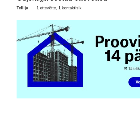
Tellija
1
ettevõtte,
1
kontaktisik