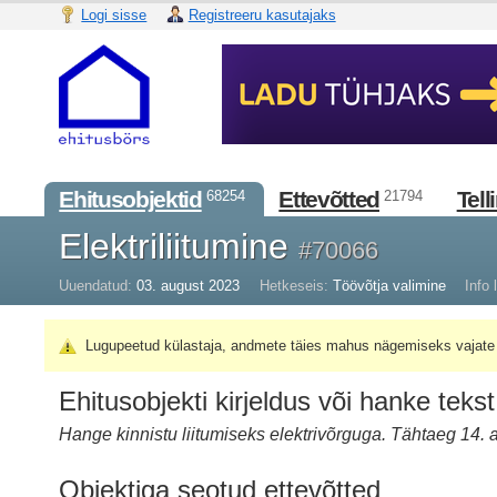
Logi sisse
Registreeru kasutajaks
Ehitusobjektid
Ettevõtted
Tell
68254
21794
Elektriliitumine
#70066
Uuendatud:
03. august 2023
Hetkeseis:
Töövõtja valimine
Info l
Lugupeetud külastaja, andmete täies mahus nägemiseks vajate 
Ehitusobjekti kirjeldus või hanke tekst
Hange kinnistu liitumiseks elektrivõrguga. Tähtaeg 14. 
Objektiga seotud ettevõtted