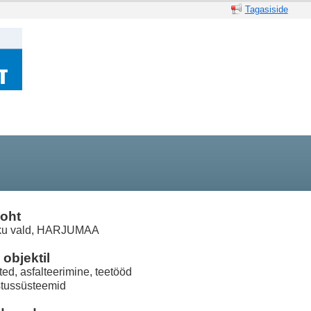
Tagasiside
oht
ku vald, HARJUMAA
objektil
ted, asfalteerimine, teetööd
tussüsteemid