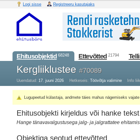
Logi sisse
Registreeru kasutajaks
Ehitusobjektid
Ettevõtted
Tell
68248
21794
Kergliiklustee
#70089
Uuendatud:
17. juuni 2026
Hetkeseis:
Töövõtja valimine
Info lii
Lugupeetud külastaja, andmete täies mahus nägemiseks vajate 
Ehitusobjekti kirjeldus või hanke tekst
Hange tänavavalgustusega jalg- ja jalgrattatee ehitamis
Objektiga seotud ettevõtted