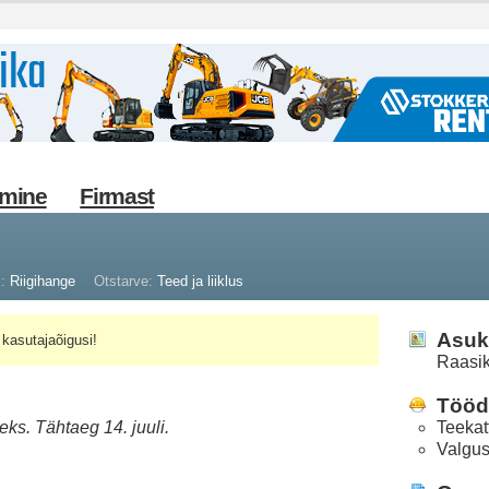
imine
Firmast
k:
Riigihange
Otstarve:
Teed ja liiklus
Asuk
kasutajaõigusi!
Raasi
Tööd 
eks. Tähtaeg 14. juuli.
Teekat
Valgus