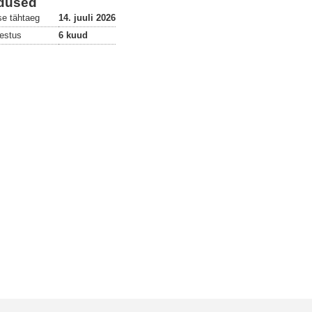
dused
se tähtaeg
14. juuli 2026
estus
6 kuud