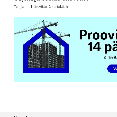
Tellija
1
ettevõtte,
1
kontaktisik