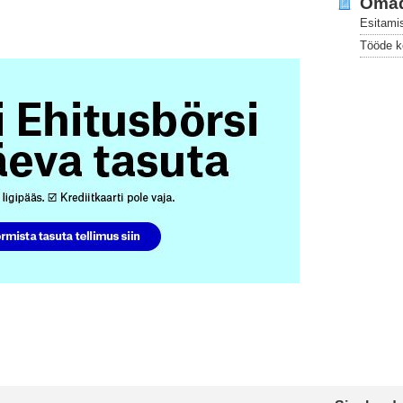
Oma
Esitami
Tööde k