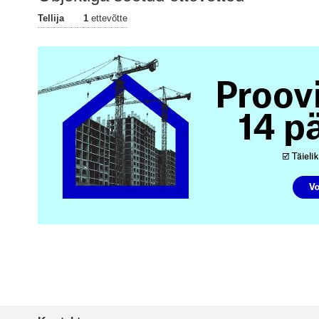
Tellija
1
ettevõtte