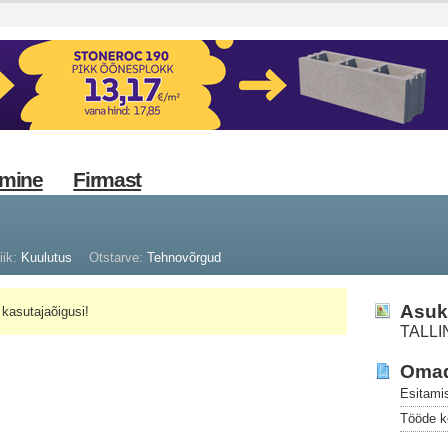
imine
Firmast
iik:
Kuulutus
Otstarve:
Tehnovõrgud
Asuk
kasutajaõigusi!
TALLI
Oma
Esitami
Tööde k