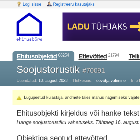
Logi sisse
Registreeru kasutajaks
Ehitusobjektid
Ettevõtted
Tell
68254
21794
Soojustorustik
#70091
Uuendatud:
10. august 2023
Hetkeseis:
Töövõtja valimine
Info l
Lugupeetud külastaja, andmete täies mahus nägemiseks vajate 
Ehitusobjekti kirjeldus või hanke tekst
Hange soojustorustiku vahetuseks. Tähtaeg 16. august.
Objektiga seotud ettevõtted