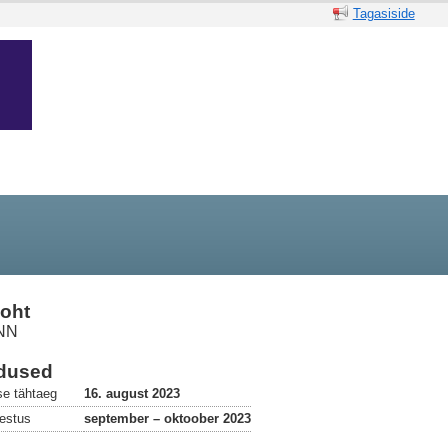
Tagasiside
oht
NN
dused
se tähtaeg
16. august 2023
estus
september – oktoober 2023