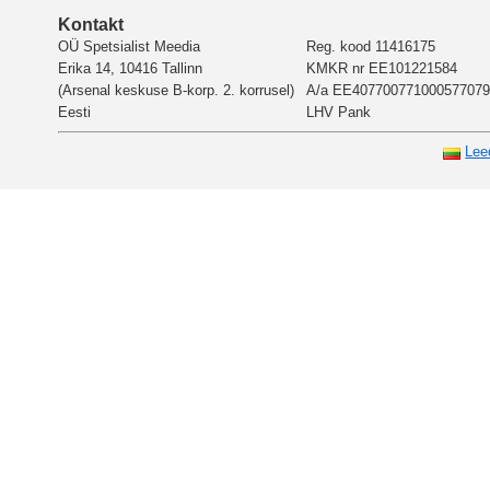
Kontakt
OÜ Spetsialist Meedia
Reg. kood 11416175
Erika 14, 10416 Tallinn
KMKR nr EE101221584
(Arsenal keskuse B-korp. 2. korrusel)
A/a EE407700771000577079
Eesti
LHV Pank
Lee