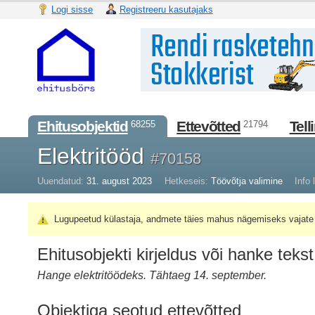
Logi sisse
Registreeru kasutajaks
Ehitusobjektid
Ettevõtted
Tell
68255
21794
Elektritööd
#70158
Uuendatud:
31. august 2023
Hetkeseis:
Töövõtja valimine
Info l
Lugupeetud külastaja, andmete täies mahus nägemiseks vajate 
Ehitusobjekti kirjeldus või hanke tekst
Hange elektritöödeks. Tähtaeg 14. september.
Objektiga seotud ettevõtted