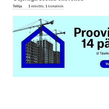
Tellija
1
ettevõtte,
1
kontaktisik