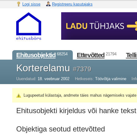
Logi sisse
Registreeru kasutajaks
Ehitusobjektid
Ettevõtted
Tell
68254
21794
Korterelamu
#7379
Uuendatud:
18. veebruar 2002
Hetkeseis:
Töövõtja valimine
Inf
Lugupeetud külastaja, andmete täies mahus nägemiseks vajate 
Ehitusobjekti kirjeldus või hanke tekst
Objektiga seotud ettevõtted