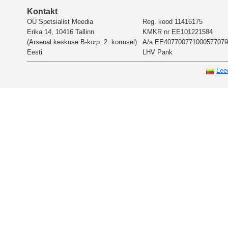
Kontakt
OÜ Spetsialist Meedia
Reg. kood 11416175
Erika 14, 10416 Tallinn
KMKR nr EE101221584
(Arsenal keskuse B-korp. 2. korrusel)
A/a EE407700771000577079
Eesti
LHV Pank
Lee