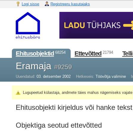
Logi sisse
Registreeru kasutajaks
Ehitusobjektid
Ettevõtted
Tell
68254
21794
Eramaja
#9259
Uuendatud:
03. detsember 2002
Hetkeseis:
Töövõtja valimine
I
Lugupeetud külastaja, andmete täies mahus nägemiseks vajate 
Ehitusobjekti kirjeldus või hanke tekst
Objektiga seotud ettevõtted