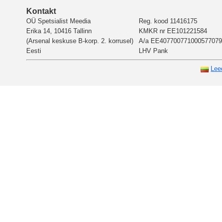
Kontakt
OÜ Spetsialist Meedia
Reg. kood 11416175
Erika 14, 10416 Tallinn
KMKR nr EE101221584
(Arsenal keskuse B-korp. 2. korrusel)
A/a EE407700771000577079
Eesti
LHV Pank
Lee